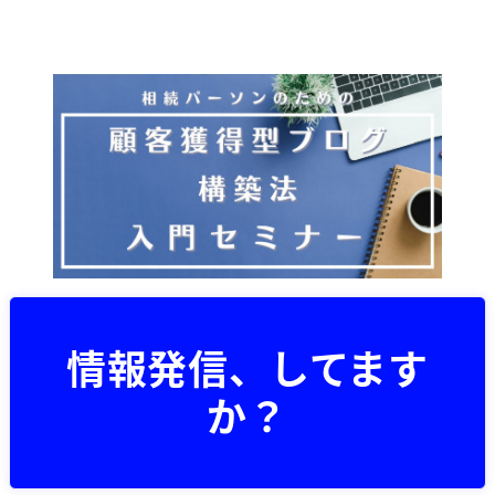
メ
イ
ン
コ
ン
テ
ン
ツ
へ
移
動
情報発信、してます
か？