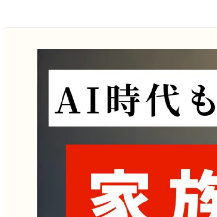
メ
イ
ン
コ
ン
テ
ン
ツ
へ
移
動