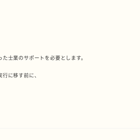
った士業のサポートを必要とします。
実行に移す前に、
。