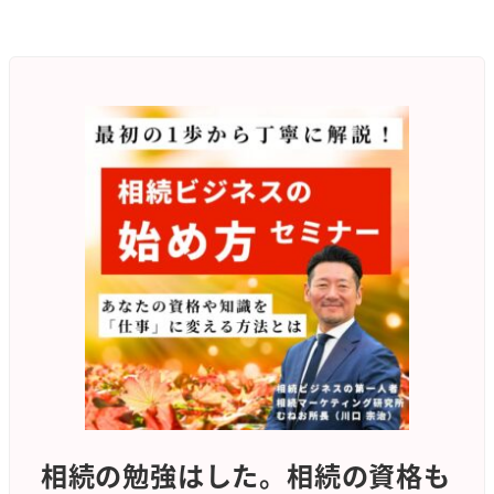
メ
イ
ン
コ
ン
テ
ン
ツ
へ
移
動
相続の勉強はした。相続の資格も