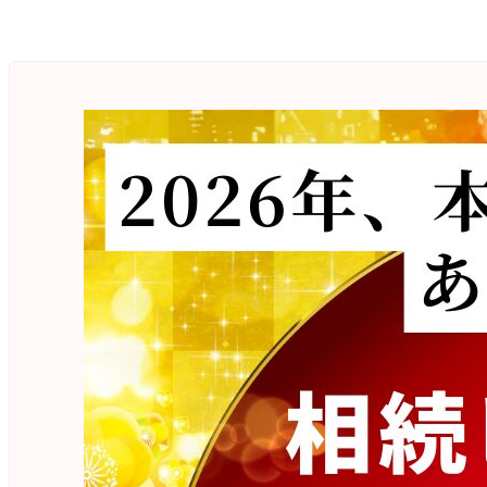
メ
イ
ン
コ
ン
テ
ン
ツ
へ
移
動