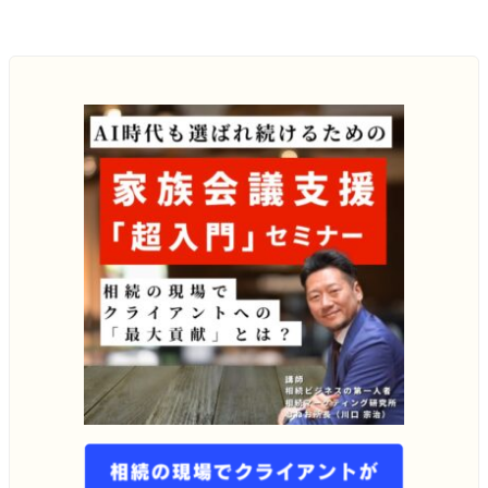
メ
イ
ン
コ
ン
テ
ン
ツ
へ
移
動