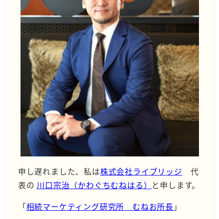
申し遅れました、私は
株式会社ライブリッジ
代
表の
川口宗治（かわぐちむねはる）
と申します。
「
相続マーケティング研究所 むねお所長
」