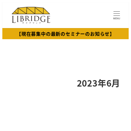
メ
イ
MENU
ン
コ
【現在募集中の最新のセミナーのお知らせ】
ン
テ
ン
ツ
へ
移
2023年6月
動