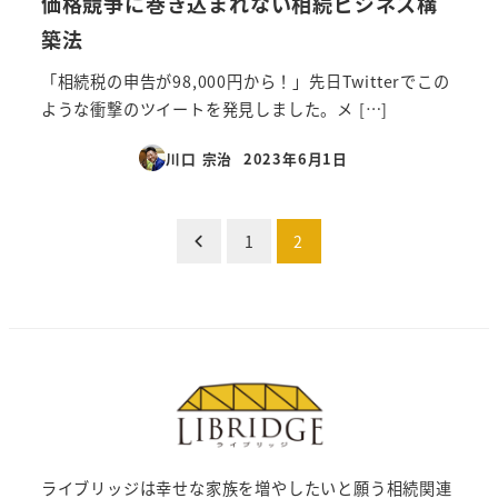
価格競争に巻き込まれない相続ビジネス構
築法
「相続税の申告が98,000円から！」先日Twitterでこの
ような衝撃のツイートを発見しました。メ […]
川口 宗治
2023年6月1日
投稿日
投
1
2
稿
の
ペ
ー
ジ
ライブリッジは幸せな家族を増やしたいと願う相続関連