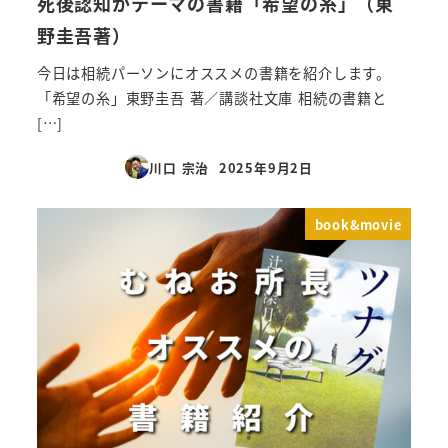
死後認知がテーマの書籍「希望の糸」（東
野圭吾著）
今日は相続パーソンにオススメの書籍を紹介します。
「希望の糸」東野圭吾 著／講談社文庫 相続の書籍と
[…]
川口 宗治
2025年9月2日
投稿日
book&movie