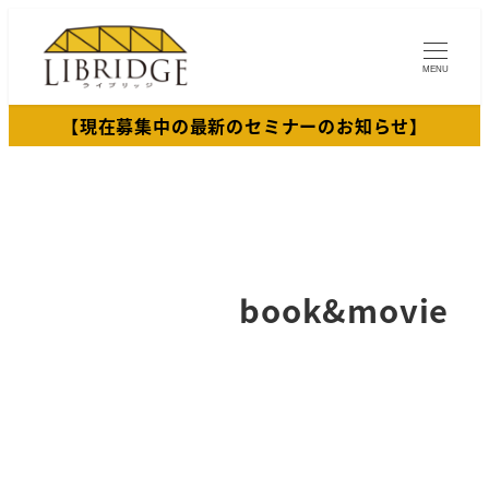
メ
イ
MENU
ン
コ
【現在募集中の最新のセミナーのお知らせ】
ン
テ
ン
ツ
へ
移
book&movie
動