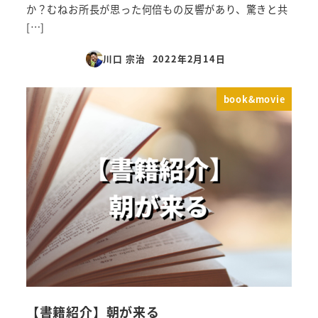
か？むねお所長が思った何倍もの反響があり、驚きと共
[…]
川口 宗治
2022年2月14日
投稿日
book&movie
【書籍紹介】朝が来る