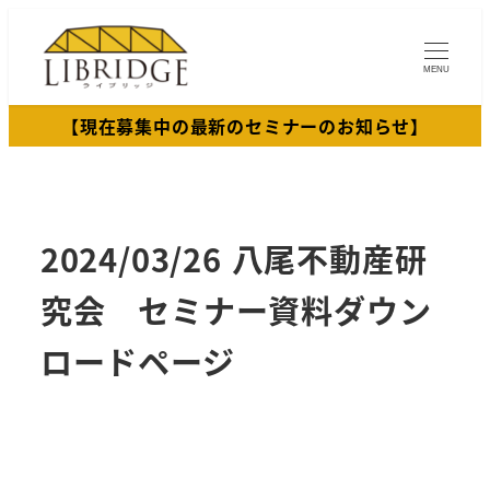
メ
イ
MENU
ン
コ
【現在募集中の最新のセミナーのお知らせ】
ン
テ
ン
ツ
2024/03/26 八尾不動産研
へ
移
究会 セミナー資料ダウン
動
ロードページ