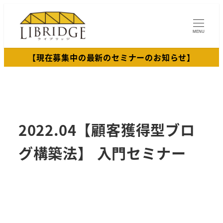
メ
イ
MENU
ン
コ
【現在募集中の最新のセミナーのお知らせ】
ン
テ
ン
ツ
へ
2022.04【顧客獲得型ブロ
移
グ構築法】 入門セミナー
動