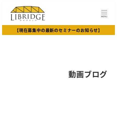
メ
イ
MENU
ン
コ
【現在募集中の最新のセミナーのお知らせ】
ン
テ
ン
ツ
へ
移
動画ブログ
動