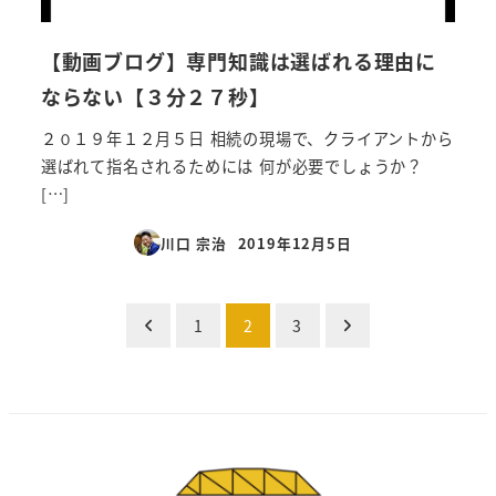
【動画ブログ】専門知識は選ばれる理由に
ならない【３分２７秒】
２０１９年１２月５日 相続の現場で、クライアントから
選ばれて指名されるためには 何が必要でしょうか？
[…]
川口 宗治
2019年12月5日
投稿日
投
1
2
3
稿
の
ペ