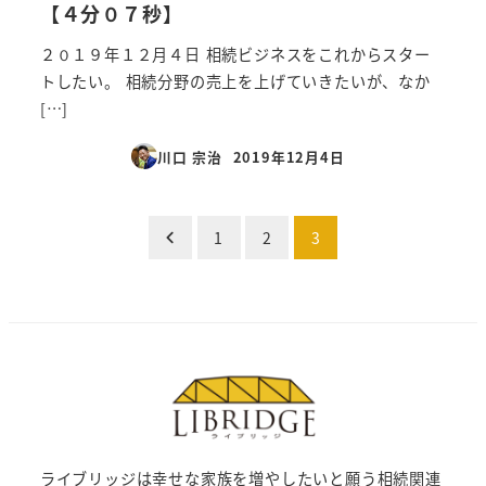
【４分０７秒】
２０１９年１２月４日 相続ビジネスをこれからスター
トしたい。 相続分野の売上を上げていきたいが、なか
[…]
川口 宗治
2019年12月4日
投稿日
投
1
2
3
稿
の
ペ
ー
ジ
ライブリッジは幸せな家族を増やしたいと願う相続関連