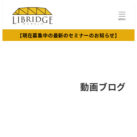
メ
イ
MENU
ン
コ
【現在募集中の最新のセミナーのお知らせ】
ン
テ
ン
ツ
へ
移
動画ブログ
動