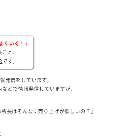
まくいく！』
長こと、
です。
治
情報発信をしています。
ookなどで情報発信していますが、
お所長はそんなに売り上げが欲しいの？」
て