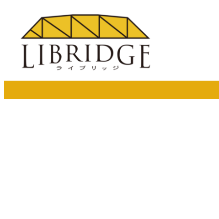
メ
イ
ン
コ
ン
テ
ン
ツ
へ
移
動