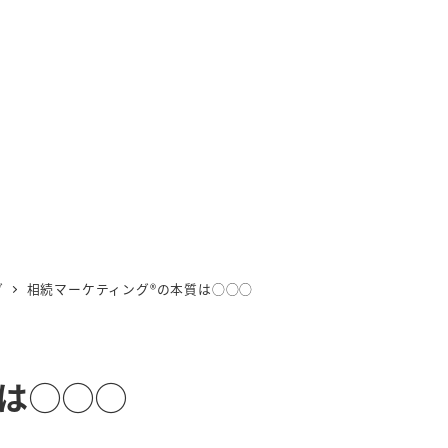
グ
相続マーケティング®︎の本質は◯◯◯
質は◯◯◯