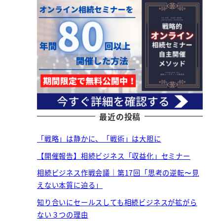
最近の投稿
「戦略」は静かに、「戦術」は大胆に
【開催報告】相続ビジネス「収益化」セミナー
相続ビジネス作戦会議｜第17回「思考の逆転〜見
えない本質に迫る」
知り合いにセールスしても相続ビジネスが拡がら
ない３つの理由