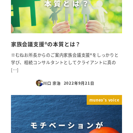
家族会議支援®︎の本質とは？
※むねお所長からのご案内家族会議支援®︎をしっかりと
学び、相続コンサルタントとしてクライアントに真の
[…]
川口 宗治
2022年9月21日
投稿日
muneo's voice