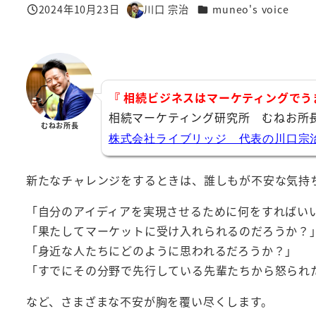
カテゴリー
2024年10月23日
川口 宗治
muneo's voice
投稿日
著
者
『 相続ビジネスはマーケティングでう
相続マーケティング研究所 むねお所
むねお所長
株式会社ライブリッジ 代表の川口宗
新たなチャレンジをするときは、誰しもが不安な気持
「自分のアイディアを実現させるために何をすればい
「果たしてマーケットに受け入れられるのだろうか？
「身近な人たちにどのように思われるだろうか？」
「すでにその分野で先行している先輩たちから怒られ
など、さまざまな不安が胸を覆い尽くします。