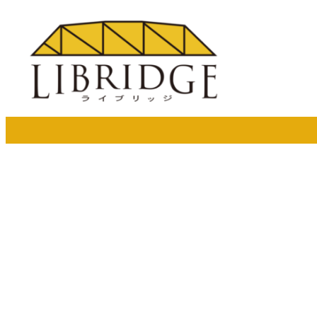
メ
イ
ン
コ
ン
テ
ン
ツ
へ
移
動