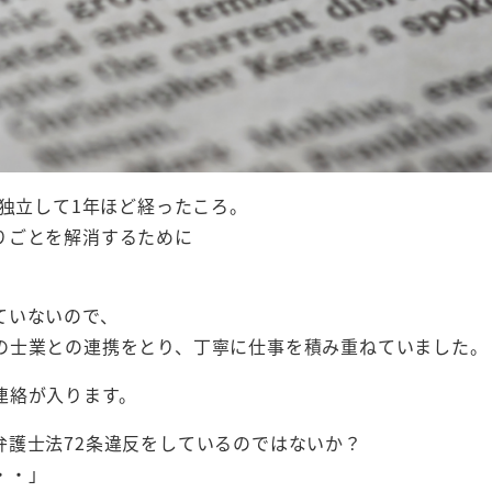
て独立して1年ほど経ったころ。
りごとを解消するために
ていないので、
の士業との連携をとり、丁寧に仕事を積み重ねていました。
連絡が入ります。
弁護士法72条違反をしているのではないか？
・・」