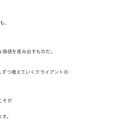
時も、
。
な価値を産み出すものだ。
しずつ増えていくクライアントの
こそが
ます。