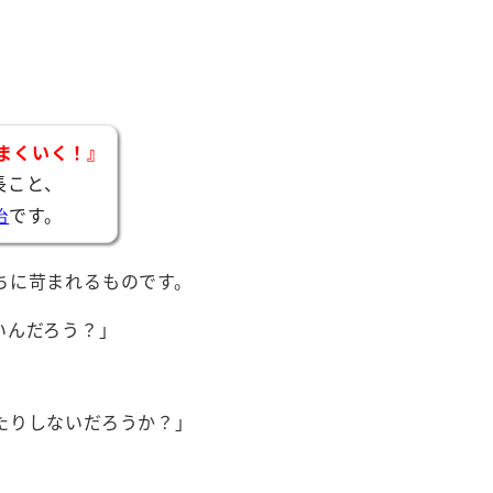
まくいく！』
長こと、
です。
治
ちに苛まれるものです。
いんだろう？」
」
たりしないだろうか？」