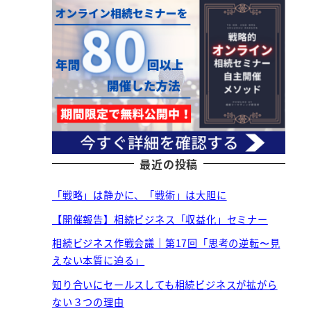
最近の投稿
「戦略」は静かに、「戦術」は大胆に
【開催報告】相続ビジネス「収益化」セミナー
相続ビジネス作戦会議｜第17回「思考の逆転〜見
えない本質に迫る」
知り合いにセールスしても相続ビジネスが拡がら
ない３つの理由