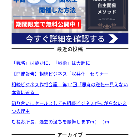
最近の投稿
「戦略」は静かに、「戦術」は大胆に
【開催報告】相続ビジネス「収益化」セミナー
相続ビジネス作戦会議｜第17回「思考の逆転〜見えない
本質に迫る」
知り合いにセールスしても相続ビジネスが拡がらない３
つの理由
むねお所長、過去の過ちを懺悔しますm(_ _)m
アーカイブ