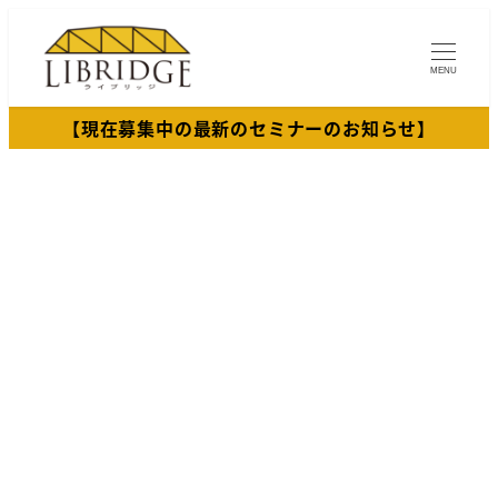
メ
イ
MENU
ン
コ
【現在募集中の最新のセミナーのお知らせ】
ン
テ
ン
ツ
へ
移
動