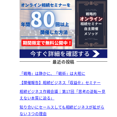
最近の投稿
「戦略」は静かに、「戦術」は大胆に
【開催報告】相続ビジネス「収益化」セミナー
相続ビジネス作戦会議｜第17回「思考の逆転〜見
えない本質に迫る」
知り合いにセールスしても相続ビジネスが拡がら
ない３つの理由