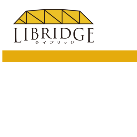
メ
イ
ン
コ
ン
テ
ン
ツ
へ
移
動