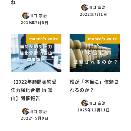
ね
川口 宗治
2022年7月1日
川口 宗治
投稿日
2019年7月5日
投稿日
muneo's voice
muneo's voice
【2022年顧問契約受
誰が「本当に」信頼さ
任力強化合宿 in 富
れるのか？
山】開催報告
川口 宗治
2025年12月11日
川口 宗治
投稿日
2022年5月9日
投稿日