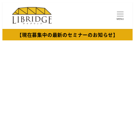
メ
イ
MENU
ン
コ
【現在募集中の最新のセミナーのお知らせ】
ン
テ
ン
ツ
へ
移
動