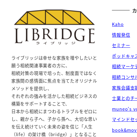
Kaho
情報発信
セミナー
ポッドキャ
ライブリッジは幸せな家族を増やしたいと
願う相続関連事業者の方に、
相続マーケ
相続対策の現場で培った、制度面ではなく
相続コンサ
家族間の感情面に焦点を当てたオリジナル
家族会議支
メソッドを提供し、
それぞれの強みを活かした相続ビジネスの
士業とのチ
構築をサポートすることで、
muneo's v
日本から相続にまつわるトラブルをゼロに
し、親から子へ、子から孫へ、大切な思い
マインドセ
を伝え続けていく未来の姿を信じ「人生
book&mov
（life）の架け橋（bridge）」となること