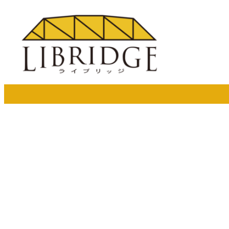
メ
イ
ン
コ
ン
テ
ン
ツ
へ
移
動