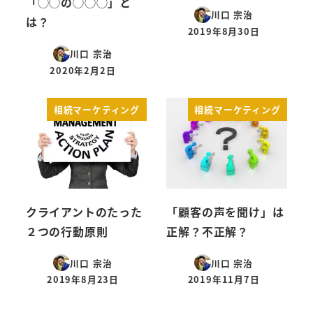
「◯◯の◯◯◯」と
川口 宗治
は？
2019年8月30日
投稿日
川口 宗治
2020年2月2日
投稿日
相続マーケティング
相続マーケティング
クライアントのたった
「顧客の声を聞け」は
２つの行動原則
正解？不正解？
川口 宗治
川口 宗治
2019年8月23日
2019年11月7日
投稿日
投稿日