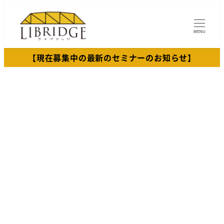
メ
イ
MENU
ン
コ
【現在募集中の最新のセミナーのお知らせ】
ン
テ
ン
ツ
へ
移
動