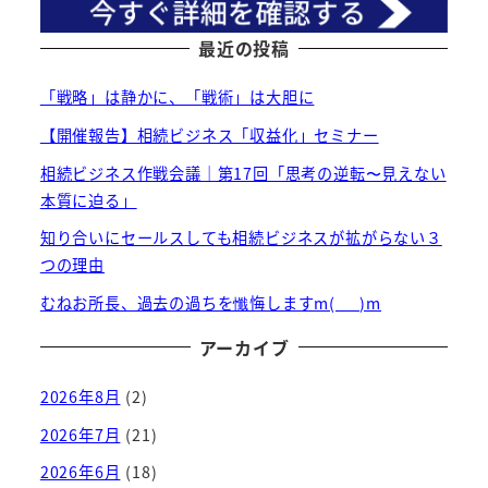
最近の投稿
「戦略」は静かに、「戦術」は大胆に
【開催報告】相続ビジネス「収益化」セミナー
相続ビジネス作戦会議｜第17回「思考の逆転〜見えない
本質に迫る」
知り合いにセールスしても相続ビジネスが拡がらない３
つの理由
むねお所長、過去の過ちを懺悔しますm(_ _)m
アーカイブ
2026年8月
(2)
2026年7月
(21)
2026年6月
(18)