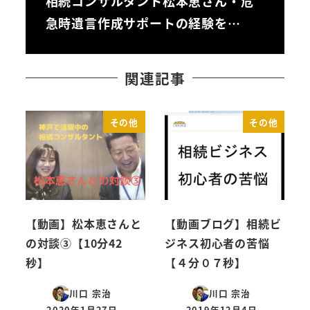
相続コンサルタント松本恵さん・危
急時遺言作成サポートの経験を…
関連記事
その他
その他
【動画】松本恵さんと
【動画ブログ】相続ビ
の対談③【10分42
ジネス初心者の苦悩
秒】
【４分０７秒】
川口 宗治
川口 宗治
2020年1月27日
2019年12月4日