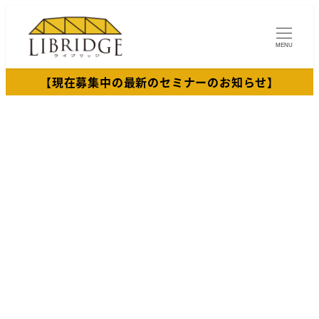
メ
イ
MENU
ン
コ
【現在募集中の最新のセミナーのお知らせ】
ン
テ
ン
ツ
へ
移
動