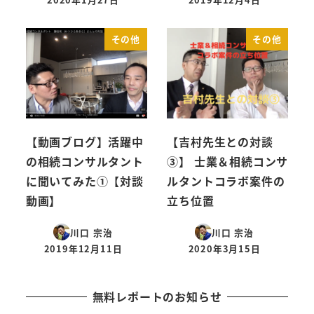
投稿日
投稿日
その他
その他
【動画ブログ】活躍中
【吉村先生との対談
の相続コンサルタント
③】 士業＆相続コンサ
に聞いてみた①【対談
ルタントコラボ案件の
動画】
立ち位置
川口 宗治
川口 宗治
2019年12月11日
2020年3月15日
投稿日
投稿日
無料レポートのお知らせ