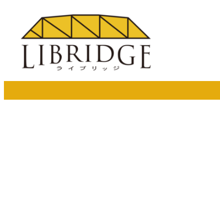
メ
イ
ン
コ
ン
テ
ン
ツ
へ
移
動