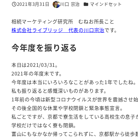
カテゴリー
2021年3月31日
川口 宗治
マインドセット
投稿日
著
者
相続マーケティング研究所 むねお所長こと
株式会社ライブリッジ 代表の川口宗治
です。
今年度を振り返る
本日は2021/03/31。
2021年の年度末です。
今年度は本当にいろいろなことがあった1年でしたね
私も振り返ると感慨深いものがあります。
1年前の今頃は新型コロナウイルスが世界を震撼させ
その後全国的な休業や学校閉鎖と緊急事態宣言。
私ごとですが、京都で寮生活をしている高校生の息子
学校だけではなく寮も閉鎖。
富山にもなかなか帰ってこられずに、京都駅から徒歩