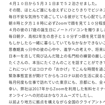
４月１０日から５月３１日まで５２泊させました。
その間、ほとんど誰にも会えずにひとりきりでビジネ
毎日不安な気持ちで過ごしている彼がとても心配でし
朝８時と夕方１８時に必ずZoomで顔を見て１０分程
４月の彼の17歳の誕生日にノートパソコンを贈りまし
毎日朝夕、高校2年生の息子と１０分ずつ顔を見て話
もしかしたら一緒に暮らしていてもなかなかできない
思春期真っ只中の彼の心中や、進学への考えや、将来
日本一を志して飛び込んだ陸上の名門校の練習の厳し
たくさんの、本当にたくさんのことを話すことができ
これについてはコロナの「おかげ」でこんな時間を過
緊急事態宣言が開けてからもコロナ以前の生活に戻る
毎月何度も仕事で訪れていた東京にも、京都にも、全
幸い、弊社は2017年からZoomを利用した有料セミ
オンラインへの対応はかなりスムーズでしたし、
以前より地方に拠点を構えながら全国のクライアント