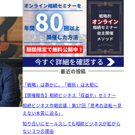
最近の投稿
「戦略」は静かに、「戦術」は大胆に
【開催報告】相続ビジネス「収益化」セミナー
相続ビジネス作戦会議｜第17回「思考の逆転〜見
えない本質に迫る」
知り合いにセールスしても相続ビジネスが拡がら
ない３つの理由