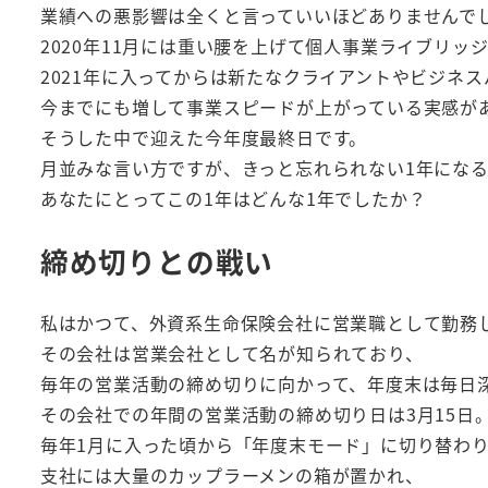
業績への悪影響は全くと言っていいほどありませんで
2020年11月には重い腰を上げて個人事業ライブリッ
2021年に入ってからは新たなクライアントやビジネ
今までにも増して事業スピードが上がっている実感が
そうした中で迎えた今年度最終日です。
月並みな言い方ですが、きっと忘れられない1年にな
あなたにとってこの1年はどんな1年でしたか？
締め切りとの戦い
私はかつて、外資系生命保険会社に営業職として勤務
その会社は営業会社として名が知られており、
毎年の営業活動の締め切りに向かって、年度末は毎日
その会社での年間の営業活動の締め切り日は3月15日
毎年1月に入った頃から「年度末モード」に切り替わ
支社には大量のカップラーメンの箱が置かれ、