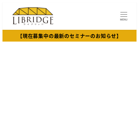
メ
イ
MENU
ン
コ
【現在募集中の最新のセミナーのお知らせ】
ン
テ
ン
ツ
へ
移
動