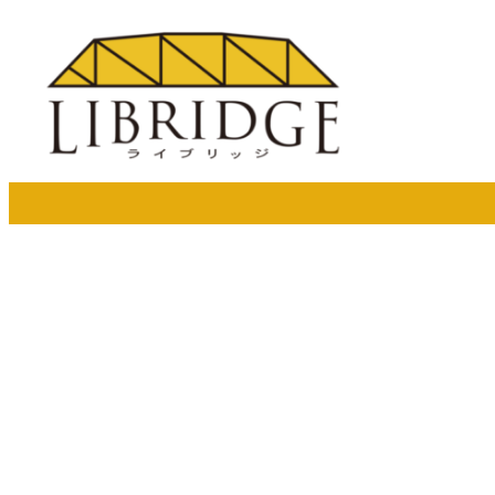
メ
イ
ン
コ
ン
テ
ン
ツ
へ
移
動