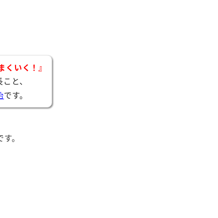
まくいく！』
長こと、
です。
治
です。