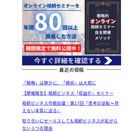
最近の投稿
「戦略」は静かに、「戦術」は大胆に
【開催報告】相続ビジネス「収益化」セミナー
相続ビジネス作戦会議｜第17回「思考の逆転〜見
えない本質に迫る」
知り合いにセールスしても相続ビジネスが拡がら
ない３つの理由