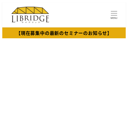
メ
イ
MENU
ン
コ
【現在募集中の最新のセミナーのお知らせ】
ン
テ
ン
ツ
へ
移
動