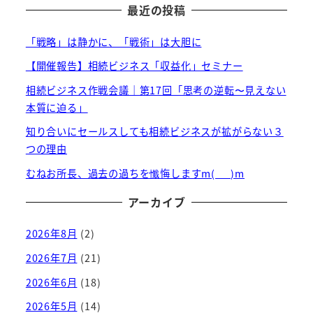
最近の投稿
「戦略」は静かに、「戦術」は大胆に
【開催報告】相続ビジネス「収益化」セミナー
相続ビジネス作戦会議｜第17回「思考の逆転〜見えない
本質に迫る」
知り合いにセールスしても相続ビジネスが拡がらない３
つの理由
むねお所長、過去の過ちを懺悔しますm(_ _)m
アーカイブ
2026年8月
(2)
2026年7月
(21)
2026年6月
(18)
2026年5月
(14)