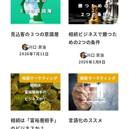
見込客の３つの意識層
相続ビジネスで勝つた
めの2つの条件
川口 宗治
2026年7月11日
川口 宗治
投稿日
2026年1月8日
投稿日
相続マーケティング
相続マーケティング
相続は「富裕層相手」
言語化のススメ
のビジネスか？