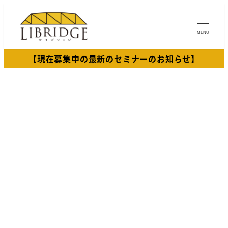
メ
イ
MENU
ン
コ
【現在募集中の最新のセミナーのお知らせ】
ン
テ
ン
ツ
へ
移
動