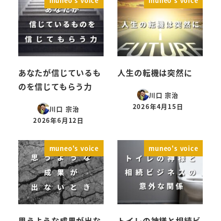
muneo's voice
muneo's voice
あなたが信じているも
人生の転機は突然に
のを信じてもらう力
川口 宗治
2026年4月15日
川口 宗治
投稿日
2026年6月12日
投稿日
muneo's voice
muneo's voice
思うような成果が出な
トイレの神様と相続ビ