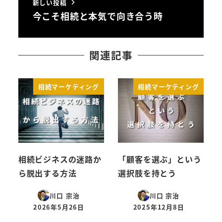
新しい投稿
今こそ相続と本気で向き合う時
関連記事
相続マーケティング
相続マーケティング
相続ビジネスの迷路か
「顧客を選ぶ」という
ら脱出する方法
選択肢を持とう
川口 宗治
川口 宗治
2026年5月26日
2025年12月8日
投稿日
投稿日