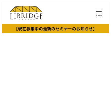
メ
イ
MENU
ン
コ
【現在募集中の最新のセミナーのお知らせ】
ン
テ
ン
ツ
へ
移
動