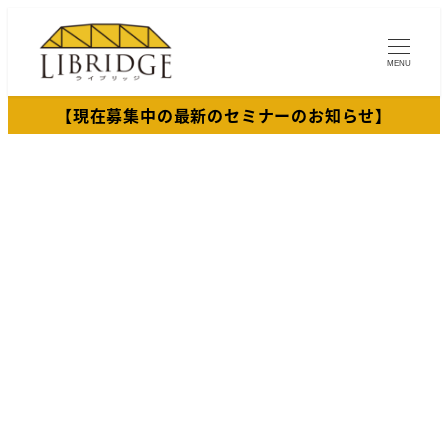
メ
イ
MENU
ン
コ
【現在募集中の最新のセミナーのお知らせ】
ン
テ
ン
ツ
へ
移
動