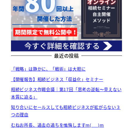
最近の投稿
「戦略」は静かに、「戦術」は大胆に
【開催報告】相続ビジネス「収益化」セミナー
相続ビジネス作戦会議｜第17回「思考の逆転〜見えない
本質に迫る」
知り合いにセールスしても相続ビジネスが拡がらない３
つの理由
むねお所長、過去の過ちを懺悔しますm(_ _)m