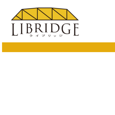
メ
イ
ン
コ
ン
テ
ン
ツ
へ
移
動