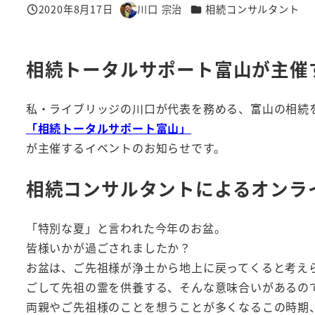
カテゴリー
2020年8月17日
川口 宗治
相続コンサルタント
投稿日
著
者
相続トータルサポート富山が主催
私・ライブリッジの川口が代表を務める、富山の相続
「相続トータルサポート富山」
が主催するイベントのお知らせです。
相続コンサルタントによるオンラ
「特別な夏」と言われた今年のお盆。
皆様いかが過ごされましたか？
お盆は、ご先祖様が浄土から地上に戻ってくると考え
ごして先祖の霊を供養する、そんな意味合いがあるの
両親やご先祖様のことを想うことが多くなるこの時期