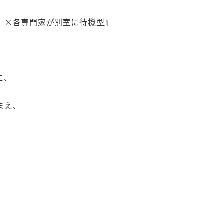
」×各専門家が別室に待機型』
に、
まえ、