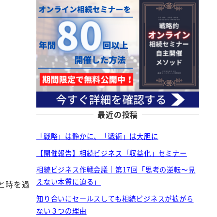
最近の投稿
「戦略」は静かに、「戦術」は大胆に
【開催報告】相続ビジネス「収益化」セミナー
相続ビジネス作戦会議｜第17回「思考の逆転〜見
えない本質に迫る」
と時を過
知り合いにセールスしても相続ビジネスが拡がら
ない３つの理由