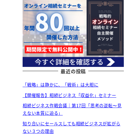
最近の投稿
「戦略」は静かに、「戦術」は大胆に
【開催報告】相続ビジネス「収益化」セミナー
相続ビジネス作戦会議｜第17回「思考の逆転〜見
えない本質に迫る」
知り合いにセールスしても相続ビジネスが拡がら
ない３つの理由