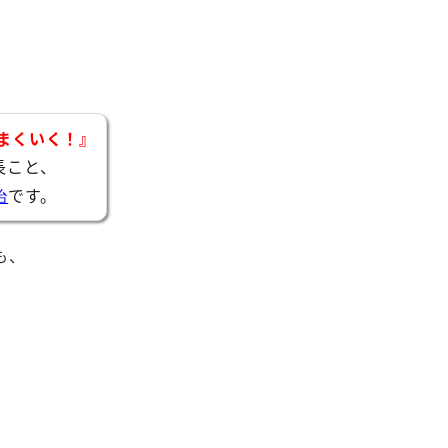
まくいく！』
長こと、
です。
治
も、