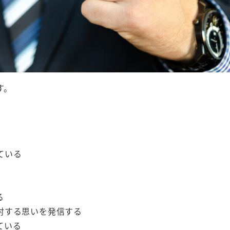
す。
ている
る
対する思いを発信する
ている