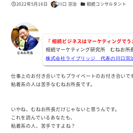
カテゴリー
2022年5月16日
川口 宗治
相続コンサルタント
投稿日
著
者
『 相続ビジネスはマーケティングでう
相続マーケティング研究所 むねお所
むねお所長
株式会社ライブリッジ 代表の川口宗
仕事上のお付き合いでもプライベートのお付き合いで
粘着系の人は苦手なむねお所長です。
いやね、むねお所長だけじゃないと思うんです。
これを読んでいるあなたも、
粘着系の人、苦手ですよね？