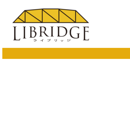
メ
イ
ン
コ
ン
テ
ン
ツ
へ
移
動