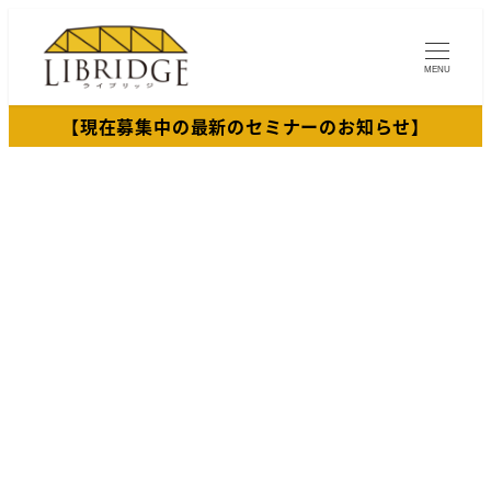
メ
イ
MENU
ン
コ
【現在募集中の最新のセミナーのお知らせ】
ン
テ
ン
ツ
へ
移
動