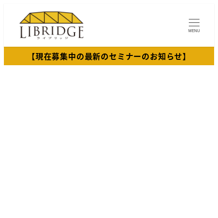
メ
イ
MENU
ン
コ
【現在募集中の最新のセミナーのお知らせ】
ン
テ
ン
ツ
へ
移
動