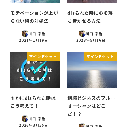
モチベーションが上が
disられた時に心を落
らない時の対処法
ち着かせる方法
川口 宗治
川口 宗治
2021年1月19日
2023年5月16日
投稿日
投稿日
マインドセット
マインドセット
誰かにdisられた時は
相続ビジネスのブルー
こう考えて！
オーシャンはどこ
だ！？
川口 宗治
2026年3月25日
川口 宗治