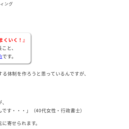
ディング
まくいく！』
長こと、
です。
治
する体制を作ろうと思っているんですが、
が、
です・・・」（40代女性・行政書士）
元に寄せられます。