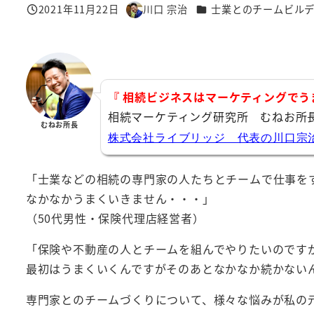
カテゴリー
2021年11月22日
川口 宗治
士業とのチームビル
投稿日
著
者
『 相続ビジネスはマーケティングでう
相続マーケティング研究所 むねお所
むねお所長
株式会社ライブリッジ 代表の川口宗
「士業などの相続の専門家の人たちとチームで仕事を
なかなかうまくいきません・・・」
（50代男性・保険代理店経営者）
「保険や不動産の人とチームを組んでやりたいのです
最初はうまくいくんですがそのあとなかなか続かないん
専門家とのチームづくりについて、様々な悩みが私の