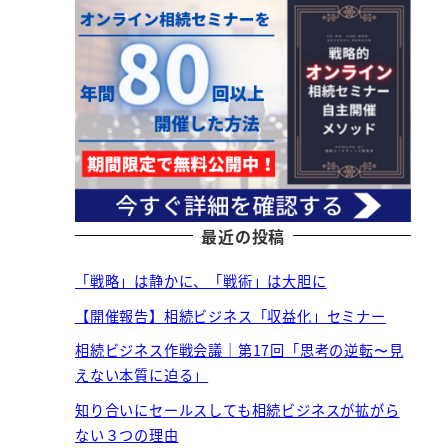
最近の投稿
「戦略」は静かに、「戦術」は大胆に
【開催報告】相続ビジネス「収益化」セミナー
相続ビジネス作戦会議｜第17回「思考の逆転〜見
えない本質に迫る」
知り合いにセールスしても相続ビジネスが拡がら
ない３つの理由