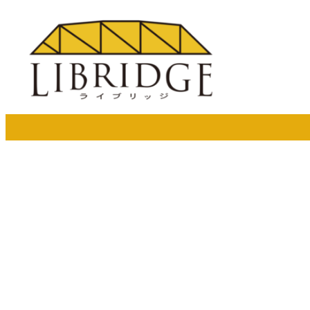
メ
イ
ン
コ
ン
テ
ン
ツ
へ
移
動