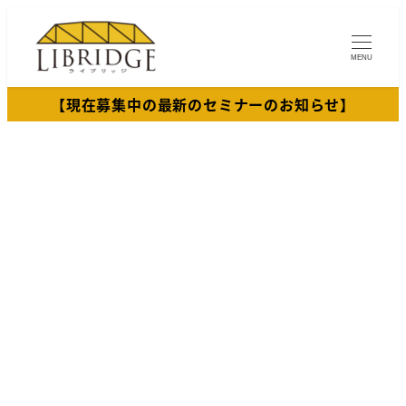
メ
イ
MENU
ン
コ
【現在募集中の最新のセミナーのお知らせ】
ン
テ
ン
ツ
へ
移
動