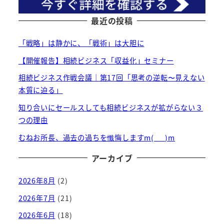
最近の投稿
「戦略」は静かに、「戦術」は大胆に
【開催報告】相続ビジネス「収益化」セミナー
相続ビジネス作戦会議｜第17回「思考の逆転〜見えない
本質に迫る」
知り合いにセールスしても相続ビジネスが拡がらない３
つの理由
むねお所長、過去の過ちを懺悔しますm(_ _)m
アーカイブ
2026年8月
(2)
2026年7月
(21)
2026年6月
(18)