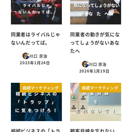
同業者はライバルじゃ
同業者の動きが気にな
ないんだってば。
ってしょうがないあな
たへ
川口 宗治
2023年1月24日
川口 宗治
投稿日
2026年1月19日
投稿日
相続マーケティング
相続マーケティング
相続ビジネスの「トラ
顧客目線を忘れない