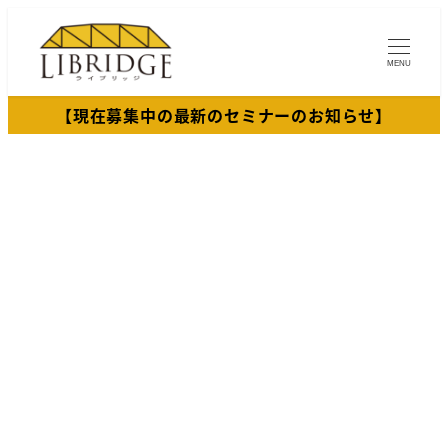
メ
イ
MENU
ン
コ
【現在募集中の最新のセミナーのお知らせ】
ン
テ
ン
ツ
へ
移
動