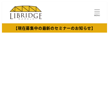
メ
イ
MENU
ン
コ
【現在募集中の最新のセミナーのお知らせ】
ン
テ
ン
ツ
へ
移
動