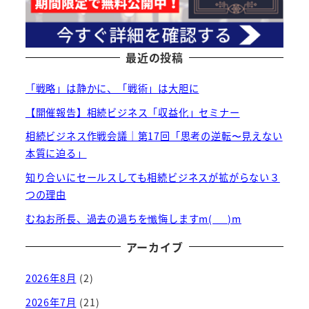
最近の投稿
「戦略」は静かに、「戦術」は大胆に
【開催報告】相続ビジネス「収益化」セミナー
相続ビジネス作戦会議｜第17回「思考の逆転〜見えない
本質に迫る」
知り合いにセールスしても相続ビジネスが拡がらない３
つの理由
むねお所長、過去の過ちを懺悔しますm(_ _)m
アーカイブ
2026年8月
(2)
2026年7月
(21)