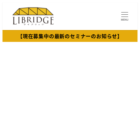
メ
イ
MENU
ン
コ
【現在募集中の最新のセミナーのお知らせ】
ン
テ
ン
ツ
へ
移
動