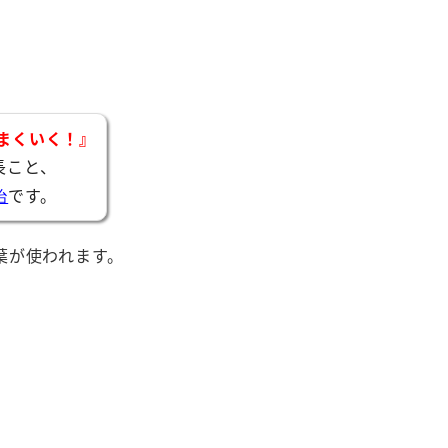
まくいく！』
長こと、
です。
治
葉が使われます。
。