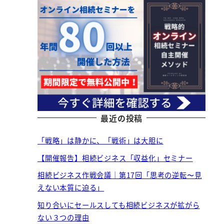
最近の投稿
「戦略」は静かに、「戦術」は大胆に
【開催報告】相続ビジネス「収益化」セミナー
相続ビジネス作戦会議｜第17回「思考の逆転〜見
えない本質に迫る」
知り合いにセールスしても相続ビジネスが拡がら
ない３つの理由