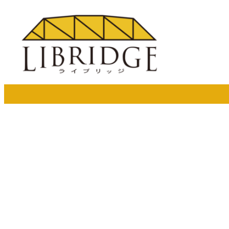
メ
イ
ン
コ
ン
テ
ン
ツ
へ
移
動