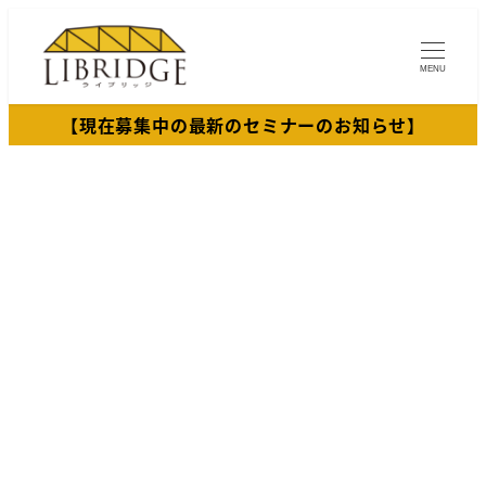
メ
イ
MENU
ン
コ
【現在募集中の最新のセミナーのお知らせ】
ン
テ
ン
ツ
へ
移
動