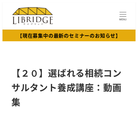
メ
イ
MENU
ン
コ
【現在募集中の最新のセミナーのお知らせ】
ン
テ
ン
ツ
【２０】選ばれる相続コン
へ
移
サルタント養成講座：動画
動
集