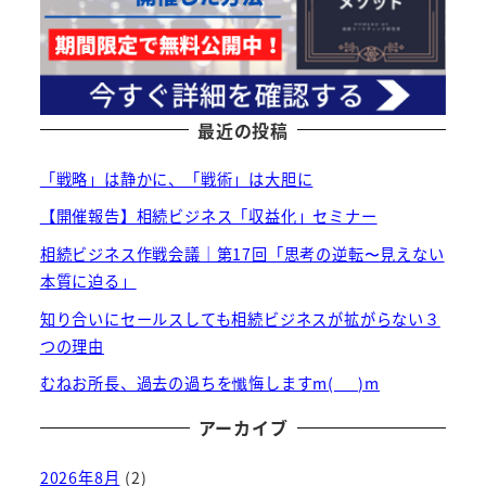
最近の投稿
「戦略」は静かに、「戦術」は大胆に
【開催報告】相続ビジネス「収益化」セミナー
相続ビジネス作戦会議｜第17回「思考の逆転〜見えない
本質に迫る」
知り合いにセールスしても相続ビジネスが拡がらない３
つの理由
むねお所長、過去の過ちを懺悔しますm(_ _)m
アーカイブ
2026年8月
(2)