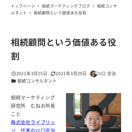
トップページ
相続マーケティングブログ
相続コンサ
ルタント
相続顧問という価値ある役割
相続顧問という価値ある役
割
2021年3月25日
2021年3月29日
川口 宗治
投稿日
更新日
著
カテゴリー
相続コンサルタント
者
相続マーケティング
研究所 むねお所長
こと
株式会社ライブリッ
ジ 代表の川口宗治