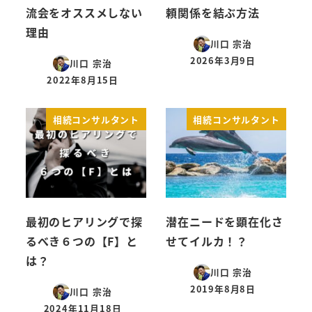
流会をオススメしない
頼関係を結ぶ方法
理由
川口 宗治
2026年3月9日
川口 宗治
投稿日
2022年8月15日
投稿日
相続コンサルタント
相続コンサルタント
最初のヒアリングで探
潜在ニードを顕在化さ
るべき６つの【F】と
せてイルカ！？
は？
川口 宗治
2019年8月8日
川口 宗治
投稿日
2024年11月18日