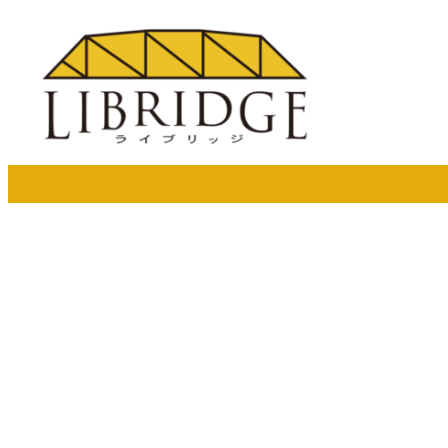
メ
イ
ン
コ
ン
テ
ン
ツ
へ
移
動