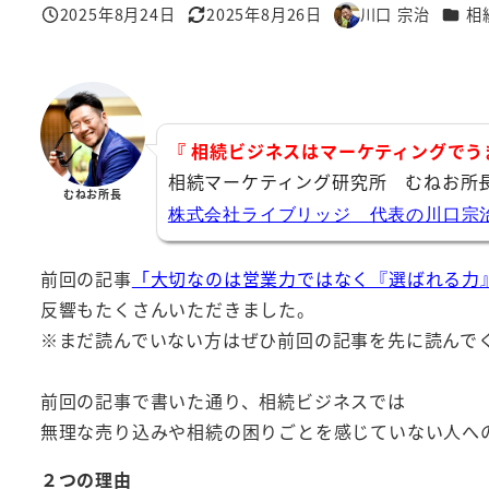
カテゴ
2025年8月24日
2025年8月26日
川口 宗治
相
投稿日
更新日
著
者
『 相続ビジネスはマーケティングでう
相続マーケティング研究所 むねお所
むねお所長
株式会社ライブリッジ 代表の川口宗
前回の記事
「大切なのは営業力ではなく『選ばれる力
反響もたくさんいただきました。
※まだ読んでいない方はぜひ前回の記事を先に読んで
前回の記事で書いた通り、相続ビジネスでは
無理な売り込みや相続の困りごとを感じていない人へ
２つの理由