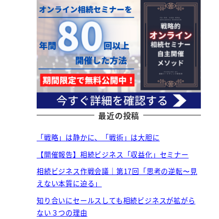
最近の投稿
「戦略」は静かに、「戦術」は大胆に
【開催報告】相続ビジネス「収益化」セミナー
相続ビジネス作戦会議｜第17回「思考の逆転〜見
えない本質に迫る」
知り合いにセールスしても相続ビジネスが拡がら
ない３つの理由