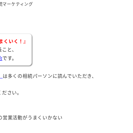
リー
続マーケティング
まくいく！』
長こと、
です。
治
』
は多くの相続パーソンに読んでいただき、
ください。
の営業活動がうまくいかない